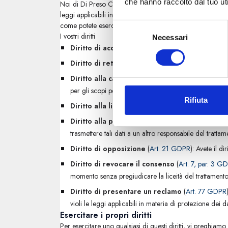
che hanno raccolto dal tuo uti
Noi di Di Preso Ceramiche, conosciamo e rispettiamo i diri
leggi applicabili in materia di protezione dei dati. Ci impe
S
come potete esercitarli:
e
I vostri diritti
Necessari
l
e
Diritto di accesso
(
Art. 15 GDPR
): Avete il diritt
z
i
Diritto di rettifica
(
Art. 16 GDPR
): Se ritenete che
o
n
Diritto alla cancellazione (“Diritto all'oblio”)
(
e
per gli scopi per cui sono state raccolte, tra le altre c
d
e
Rifiuta
Diritto alla limitazione del trattamento
(
Art. 1
l
c
Diritto alla portabilità dei dati
(
Art. 20 GDPR
): 
o
n
trasmettere tali dati a un altro responsabile del trattam
s
e
Diritto di opposizione
(
Art. 21 GDPR
): Avete il d
n
s
Diritto di revocare il consenso
(
Art. 7, par. 3 G
o
momento senza pregiudicare la liceità del trattament
Diritto di presentare un reclamo
(
Art. 77 GDPR
violi le leggi applicabili in materia di protezione dei da
Esercitare i propri diritti
Per esercitare uno qualsiasi di questi diritti, vi preghi