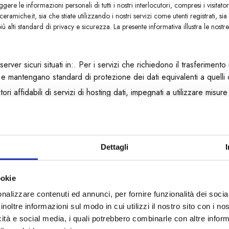
re le informazioni personali di tutti i nostri interlocutori, compresi i visitatori d
miche.it, sia che stiate utilizzando i nostri servizi come utenti registrati, sia
iù alti standard di privacy e sicurezza. La presente informativa illustra le nostre p
ver sicuri situati in:. Per i servizi che richiedono il trasferimento
ili e mantengano standard di protezione dei dati equivalenti a quelli
ori affidabili di servizi di hosting dati, impegnati a utilizzare misur
 rigorosi standard di protezione dei dati.
 terzi, lo facciamo sotto la protezione di accordi sul trattamento dei dati (D
 sulla protezione dei dati. Questi accordi prevedono che le terze parti imple
Dettagli
personali. Sarete sempre informati di qualsiasi modifica significativa alle nostr
ookie
nalizzare contenuti ed annunci, per fornire funzionalità dei socia
garantire che le vostre informazioni personali siano divulgate solo in conformi
inoltre informazioni sul modo in cui utilizzi il nostro sito con i n
 di condivisione e divulgazione dei dati personali, contattateci all'indirizz
icità e social media, i quali potrebbero combinarle con altre inform