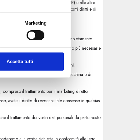
generale sulla protezione dei dati (GDPR) e alle altre
uito viene fornita una panoramica dei vostri diritti e di
Marketing
nere informazioni su come le trattiamo.
diritto di richiederne la rettifica o il completamento.
prie informazioni personali quando non sono più necessarie
Accetta tutti
uoi dati personali in determinate condizioni.
omunemente utilizzato e leggibile da una macchina e di
i, compreso il trattamento per il marketing diretto.
nso, avete il diritto di revocare tale consenso in qualsiasi
 che il trattamento dei vostri dati personali da parte nostra
onderemo alla vostra richiesta in conformità alle leggi