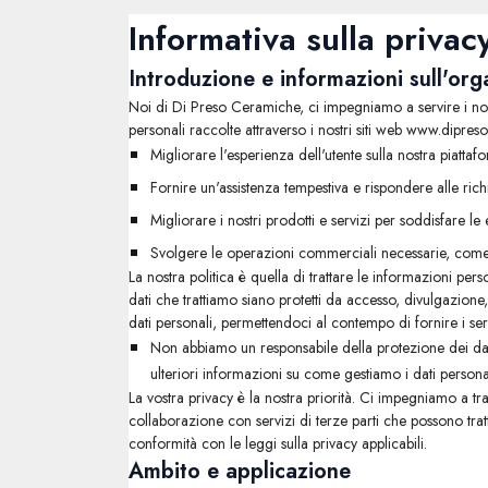
Informativa sulla privac
Introduzione e informazioni sull'or
Noi di Di Preso Ceramiche, ci impegniamo a servire i nostr
personali raccolte attraverso i nostri siti web www.dipresoc
Migliorare l'esperienza dell'utente sulla nostra piatt
Fornire un'assistenza tempestiva e rispondere alle richi
Migliorare i nostri prodotti e servizi per soddisfare le
Svolgere le operazioni commerciali necessarie, come l
La nostra politica è quella di trattare le informazioni per
dati che trattiamo siano protetti da accesso, divulgazione,
dati personali, permettendoci al contempo di fornire i servi
Non abbiamo un responsabile della protezione dei da
ulteriori informazioni su come gestiamo i dati persona
La vostra privacy è la nostra priorità. Ci impegniamo a t
collaborazione con servizi di terze parti che possono tratta
conformità con le leggi sulla privacy applicabili.
Ambito e applicazione