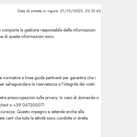
Data di entrata in vigore: 01/10/2025, 22:35:42
no comporta la gestione responsabile delle informazioni
ione di queste informazioni sono:
le normative e linee guida pertinenti per garantire che i
r salvaguardare la riservatezza e l'integrità dei vostri
tre preoccupazioni sulla privacy. In caso di domande o
amiche.it o +39 067200071.
a sicurezza. Questo impegno si estende anche alla
 certi che tutte le attività sono condotte in stretta