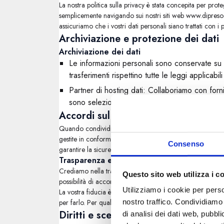
La nostra politica sulla privacy è stata concepita per protegge
semplicemente navigando sui nostri siti web www.dipresocera
assicuriamo che i vostri dati personali siano trattati con i p
Archiviazione e protezione dei dati
Archiviazione dei dati
Le informazioni personali sono conservate su ser
trasferimenti rispettino tutte le leggi applicab
Partner di hosting dati: Collaboriamo con fornit
sono selezionati in base alla loro conformità a
Accordi sul trattamento dei dati
Quando condividiamo i vostri dati con fornitori di servizi
gestite in conformità al GDPR e ad altre leggi pertinenti
Consenso
garantire la sicurezza dei vostri dati.
Trasparenza e controllo
Crediamo nella trasparenza e nel controllo dei vostri dati 
Questo sito web utilizza i c
possibilità di acconsentire a tali modifiche.
Utilizziamo i cookie per perso
La vostra fiducia è importante per noi e ci impegniamo a 
nostro traffico. Condividiamo 
per farlo. Per qualsiasi domanda o dubbio sulle modalità
Diritti e scelte dell'utente
di analisi dei dati web, pubbl