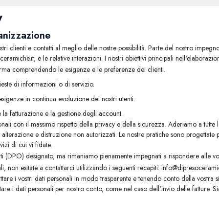
y
ganizzazione
i clienti e contatti al meglio delle nostre possibilità. Parte del nostro impeg
eramiche.it, e le relative interazioni. I nostri obiettivi principali nell'elaboraz
aforma comprendendo le esigenze e le preferenze dei clienti.
este di informazioni o di servizio.
 esigenze in continua evoluzione dei nostri utenti.
a fatturazione e la gestione degli account.
sonali con il massimo rispetto della privacy e della sicurezza. Aderiamo a tutte 
 alterazione e distruzione non autorizzati. Le nostre pratiche sono progettate pe
zi di cui vi fidate.
ti (DPO) designato, ma rimaniamo pienamente impegnati a rispondere alle vos
li, non esitate a contattarci utilizzando i seguenti recapiti: info@dipresocer
rattare i vostri dati personali in modo trasparente e tenendo conto della vostr
re i dati personali per nostro conto, come nel caso dell'invio delle fatture. Siate