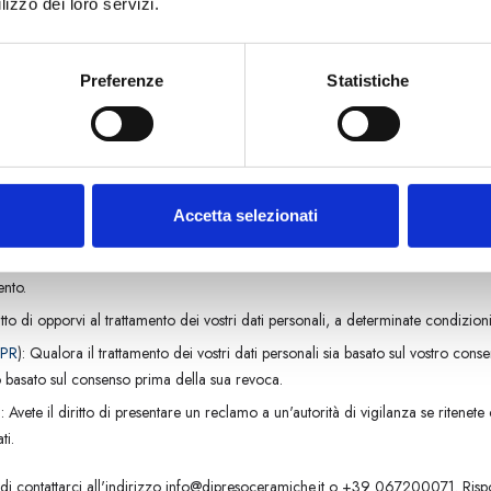
lizzo dei loro servizi.
tti dell'utente in merito ai suoi dati personali, in conformità al Regolamento 
gniamo a garantire che possiate esercitare efficacemente i vostri diritti. Di seg
Preferenze
Statistiche
o di richiedere l'accesso alle informazioni personali in nostro possesso e di otte
 le informazioni personali in nostro possesso siano errate o incomplete, avete il 
Art. 17 GDPR
): L'utente ha il diritto di richiedere la cancellazione delle pro
ircostanze.
Accetta selezionati
8 GDPR
): L'utente ha il diritto di richiedere la limitazione del trattamento dei s
Avete il diritto di ricevere i vostri dati personali in un formato strutturato, c
ento.
iritto di opporvi al trattamento dei vostri dati personali, a determinate condizion
DPR
): Qualora il trattamento dei vostri dati personali sia basato sul vostro conse
o basato sul consenso prima della sua revoca.
): Avete il diritto di presentare un reclamo a un'autorità di vigilanza se ritenete
ti.
amo di contattarci all'indirizzo info@dipresoceramiche.it o +39 067200071. Risp