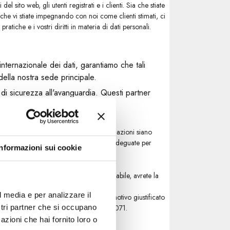
el sito web, gli utenti registrati e i clienti. Sia che stiate
 che vi stiate impegnando con noi come clienti stimati, ci
ratiche e i vostri diritti in materia di dati personali.
 internazionale dei dati, garantiamo che tali
 della nostra sede principale.
e di sicurezza all'avanguardia. Questi partner
PA) che garantiscono che le vostre informazioni siano
mentino misure tecniche e organizzative adeguate per
Informazioni sui cookie
e pratiche di condivisione e, ove applicabile, avrete la
l media e per analizzare il
tà a questa politica e quando vi è un motivo giustificato
ostri partner che si occupano
o info@dipresoceramiche.it o +39 067200071.
azioni che hai fornito loro o