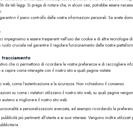
iliti da tali leggi. Si prega di notare che, in alcuni casi, potrebbe essere necess
i.
e a garantirvi il pieno controllo delle vostre informazioni personali. Se avete 
o
i impegniamo a essere trasparenti nell'uso dei cookie e di altre tecnologie di
olo cruciale nel garantire il regolare funzionamento delle nostre piattaforme d
i tracciamento
positivo che ci permettono di ricordare le vostre preferenze e di raccogliere info
 capire come interagite con il nostro sito e quali pagine visitate.
ito web, come l'autenticazione e la sicurezza. Non richiedono il consenso.
zioni su come i visitatori utilizzano il nostro sito web, su quali pagine vengo
aiutano a migliorare il nostro sito web.
funzionalità e personalizzazioni avanzate, ad esempio ricordando le preferenze
 pubblicità più pertinenti all'utente e ai suoi interessi. Vengono inoltre utilizzat
bblicitaria.